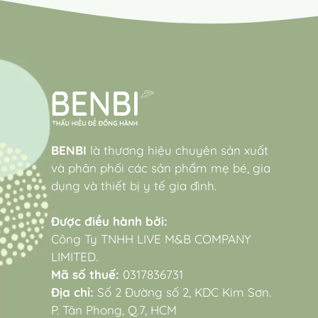
BENBI
là thương hiệu chuyên sản xuất
và phân phối các sản phẩm mẹ bé, gia
dụng và thiết bị y tế gia đình.
Được điều hành bởi:
Công Ty TNHH LIVE M&B COMPANY
LIMITED.
Mã số thuế:
0317836731
Địa chỉ:
Số 2 Đường số 2, KDC Kim Sơn.
P. Tân Phong, Q.7, HCM