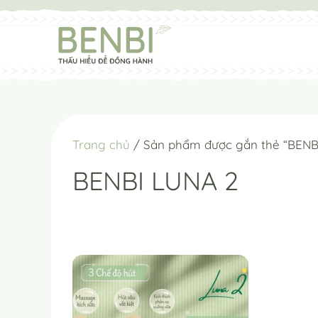
Chuyển
đến
nội
dung
Trang chủ
/ Sản phẩm được gắn thẻ “BENB
BENBI LUNA 2