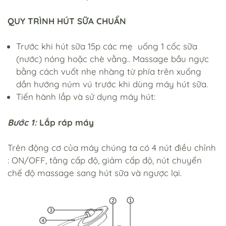
QUY TRÌNH HÚT SỮA CHUẨN
Trước khi hút sữa 15p các mẹ uống 1 cốc sữa
(nước) nóng hoặc chè vằng.. Massage bầu ngực
bằng cách vuốt nhẹ nhàng từ phía trên xuống
dần hướng núm vú trước khi dùng máy hút sữa.
Tiến hành lắp và sử dụng máy hút:
Bước 1:
Lắp ráp máy
Trên động cơ của máy chúng ta có 4 nút điều chỉnh
: ON/OFF, tăng cấp độ, giảm cấp độ, nút chuyển
chế độ massage sang hút sữa và ngược lại.