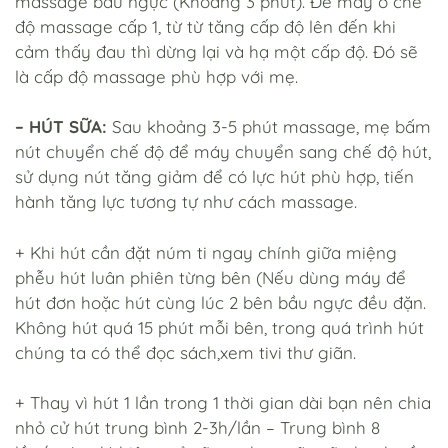
massage bầu ngực (Khoảng 3 phút). Để máy ở chế
độ massage cấp 1, từ từ tăng cấp độ lên đến khi
cảm thấy đau thì dừng lại và hạ một cấp độ. Đó sẽ
là cấp độ massage phù hợp với mẹ.
– HÚT SỮA:
Sau khoảng 3-5 phút massage, mẹ bấm
nút chuyển chế độ để máy chuyển sang chế độ hút,
sử dụng nút tăng giảm để có lực hút phù hợp, tiến
hành tăng lực tương tự như cách massage.
+ Khi hút cần đặt núm ti ngay chính giữa miệng
phễu hút luân phiên từng bên (Nếu dùng máy để
hút đơn hoặc hút cùng lúc 2 bên bầu ngực đều đặn.
Không hút quá 15 phút mỗi bên, trong quá trình hút
chúng ta có thể đọc sách,xem tivi thư giãn.
+ Thay vì hút 1 lần trong 1 thời gian dài bạn nên chia
nhỏ cử hút trung bình 2-3h/lần – Trung bình 8