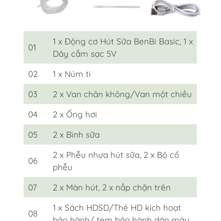
1 x Động cơ Hút Sữa BenBi Basic, 1 x
01
Dây cắm sạc 5V
02
1 x Núm ti
03
2 x Van chân không/Van một chiều
04
2 x Ống hơi
05
2 x Bình sữa
2 x Phễu nhựa hút sữa, 2 x Bộ cổ
06
phễu
07
2 x Màn hút, 2 x nắp chặn trên
1 x Sách HDSD/Thẻ HD kích hoạt
08
bảo hành/ tem bảo hành dán máy