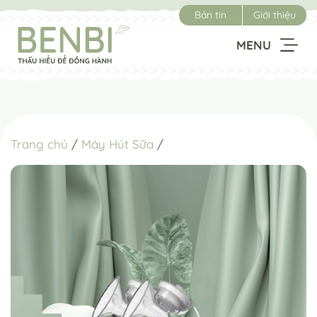
Chuyển
Bản tin
Giới thiệu
đến
nội
MENU
dung
Trang chủ
/
Máy Hút Sữa
/