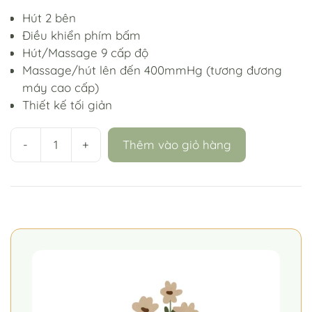
Hút 2 bên
Điều khiển phím bấm
Hút/Massage 9 cấp độ
Massage/hút lên đến 400mmHg (tương đương
máy cao cấp)
Thiết kế tối giản
-
+
Thêm vào giỏ hàng
Máy
Hút
Sữa
BENBI
BASIC
số
lượng