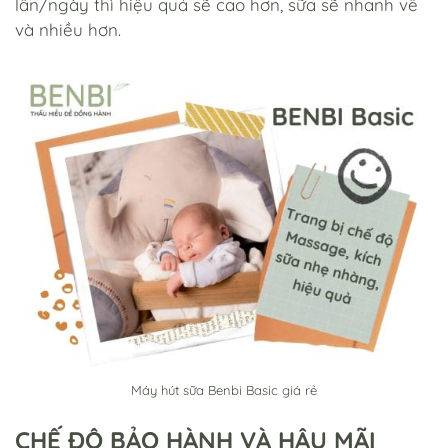
lần/ngày thì hiệu quả sẽ cao hơn, sữa sẽ nhanh về
và nhiều hơn.
Máy hút sữa Benbi Basic giá rẻ
CHẾ ĐỘ BẢO HÀNH VÀ HẬU MÃI