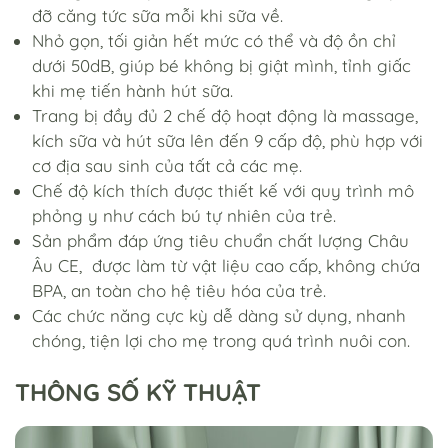
đỡ căng tức sữa mỗi khi sữa về.
Nhỏ gọn, tối giản hết mức có thể và độ ồn chỉ
dưới 50dB, giúp bé không bị giật mình, tỉnh giấc
khi mẹ tiến hành hút sữa.
Trang bị đầy đủ 2 chế độ hoạt động là massage,
kích sữa và hút sữa lên đến 9 cấp độ, phù hợp với
cơ địa sau sinh của tất cả các mẹ.
Chế độ kích thích được thiết kế với quy trình mô
phỏng y như cách bú tự nhiên của trẻ.
Sản phẩm đáp ứng tiêu chuẩn chất lượng Châu
Âu CE, được làm từ vật liệu cao cấp, không chứa
BPA, an toàn cho hệ tiêu hóa của trẻ.
Các chức năng cực kỳ dễ dàng sử dụng, nhanh
chóng, tiện lợi cho mẹ trong quá trình nuôi con.
THÔNG SỐ KỸ THUẬT