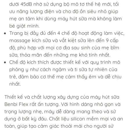
dưới 45dB nhờ sử dụng bộ mô tơ thế hệ mới, tối
ưu năng lượng điện và cho độ ồn siêu nhỏ giúp
mẹ an tâm khi dùng máy hút sữa mà không làm
bé giật mình.
Trang bị đầy đủ đến 4 chế độ hoạt động làm việc,
massage kích sữa và vắt kiệt sữa lên đến 9 cấp
độ, phù hợp với mọi cơ địa sau sinh của mẹ bĩm
sữa, thỏa mãn đến những mẹ khó tính nhất.
Chế độ kích thích được thiết kế với quy trình mô
phỏng y như cách ngậm và ti sữa tự nhiên của
trẻ, đảm bảo cơ thể mẹ cảm thấy êm và dễ chịu
nhất.
Thiết kế và chất lượng xây dựng của máy hút sữa
Benbi Flex rất ấn tượng. Với hình dáng nhỏ gọn và
trọng lượng nhẹ, máy dễ dàng mang theo và sử
dụng ở bất kỳ đâu. Chất liệu silicon mềm mại và an
toàn, giúp tạo cảm giác thoải mái cho người sử