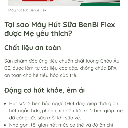
Máy hút sữa Benbi Flex
Tại sao Máy Hút Sữa BenBi Flex
được Mẹ yêu thích?
Chất liệu an toàn
Sản phẩm đáp ứng tiêu chuẩn chất lượng Châu Âu
CE, được làm từ vật liệu cao cấp, không chứa BPA,
an toàn cho hệ tiêu hóa của trẻ.
Động cơ hút khỏe, êm ái
Hút sữa 2 bên bầu ngực (Hút đôi), giúp thời gian
hút ngắn hơn, phân chia đều lực ra 2 bên giúp mẹ
đỡ căng tức sữa mỗi khi sữa về.
Nhỏ gọn, tối giản hết mức có thể và độ ồn chỉ