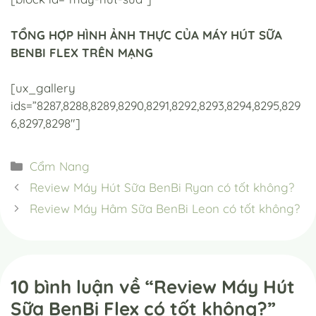
TỔNG HỢP HÌNH ẢNH THỰC CỦA MÁY HÚT SỮA
BENBI FLEX TRÊN MẠNG
[ux_gallery
ids=”8287,8288,8289,8290,8291,8292,8293,8294,8295,829
6,8297,8298″]
Danh
Cẩm Nang
mục
Review Máy Hút Sữa BenBi Ryan có tốt không?
Review Máy Hâm Sữa BenBi Leon có tốt không?
10 bình luận về “Review Máy Hút
Sữa BenBi Flex có tốt không?”