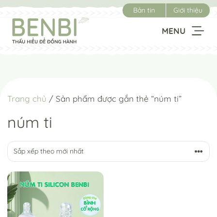
Chuyển
Bản tin
Giới thiệu
đến
nội
MENU
dung
Trang chủ
/ Sản phẩm được gắn thẻ “núm ti”
núm ti