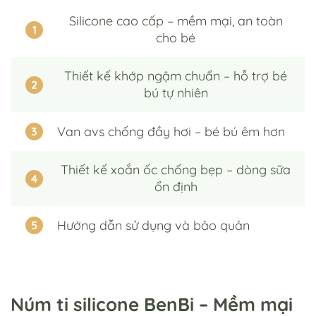
silicone cao cấp – mềm mại, an toàn
1
cho bé
thiết kế khớp ngậm chuẩn – hỗ trợ bé
2
bú tự nhiên
van avs chống đầy hơi – bé bú êm hơn
3
thiết kế xoắn ốc chống bẹp – dòng sữa
4
ổn định
hướng dẫn sử dụng và bảo quản
5
Núm ti silicone BenBi – Mềm mại