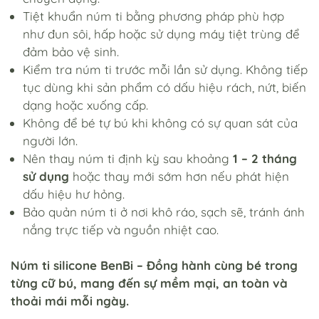
Tiệt khuẩn núm ti bằng phương pháp phù hợp
như đun sôi, hấp hoặc sử dụng máy tiệt trùng để
đảm bảo vệ sinh.
Kiểm tra núm ti trước mỗi lần sử dụng. Không tiếp
tục dùng khi sản phẩm có dấu hiệu rách, nứt, biến
dạng hoặc xuống cấp.
Không để bé tự bú khi không có sự quan sát của
người lớn.
Nên thay núm ti định kỳ sau khoảng
1 – 2 tháng
sử dụng
hoặc thay mới sớm hơn nếu phát hiện
dấu hiệu hư hỏng.
Bảo quản núm ti ở nơi khô ráo, sạch sẽ, tránh ánh
nắng trực tiếp và nguồn nhiệt cao.
Núm ti silicone BenBi – Đồng hành cùng bé trong
từng cữ bú, mang đến sự mềm mại, an toàn và
thoải mái mỗi ngày.