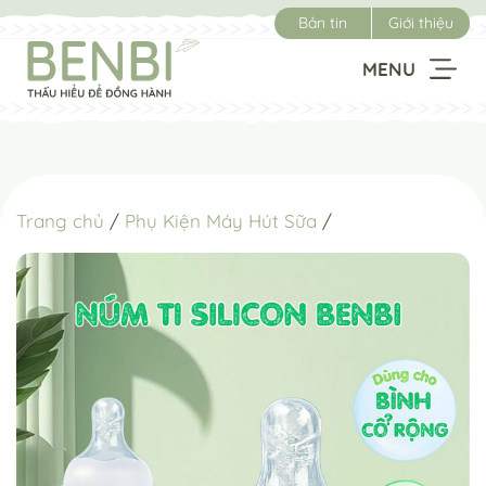
Chuyển
Bản tin
Giới thiệu
đến
nội
MENU
dung
Trang chủ
/
Phụ Kiện Máy Hút Sữa
/