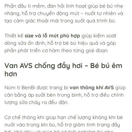
Phần đầu ti mềm, đàn hồi linh hoạt giúp bé bú nhẹ
nhàng, hỗ trợ chuyển động mút – nuốt tự nhiên và
tạo cảm giác thoải mái trong suốt quá trình bú.
Thiết kế
size và lỗ mút phù hợp
giúp kiểm soát
dòng sữa ổn định, hỗ trợ bé bú hiệu quả và góp
phần phát triển cơ hàm theo từng giai đoạn.
Van AVS chống đầy hơi – Bé bú êm
hơn
Núm ti BenBi được trang bị
van thông khí AVS
giúp
cân bằng áp suất bên trong bình, hỗ trợ điều chỉnh
lượng sữa chảy ra đều đặn.
Cơ chế thông khí giúp hạn chế lượng không khí bé
nuốt vào trong khi bú, hỗ trợ giảm tình trạng đầy
hơi, khó chịu và giúp bé có trải nghiệm bú nhẹ