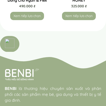
Dùng Cho Ryan & Flex
HONEY
490.000
₫
325.000
₫
Xem tiếp lựa chọn
Xem tiếp lựa chọn
BENBI
là thương hiệu chuyên sản xuất và phân
phối các sản phẩm mẹ bé, gia dụng và thiết bị y tế
gia đình.