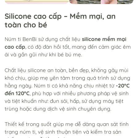
Silicone cao cấp – Mềm mại, an
toàn cho bé
Núm ti BenBi sử dụng chất liệu
silicone mềm mại
cao cấp
, có độ đàn hồi tốt, mang đến cảm giác êm
ái và gần gũi như khi bé bú mẹ.
Chất liệu silicone an toàn, bền đẹp, không gây mùi
khó chịu, giúp mẹ yên tâm trong quá trình sử dụng
hằng ngày. Núm ti có khả năng chịu nhiệt từ
-20°C
đến 120°C
, phù hợp với nhiều phương pháp vệ sinh
và tiệt khuẩn như: đun sôi, hấp, sử dụng máy tiệt
trùng hoặc dung dịch vệ sinh chuyên dụng.
Thiết kế trong suốt giúp mẹ dễ dàng quan sát tình
trạng núm ti, vệ sinh thuận tiện và kiểm tra sản