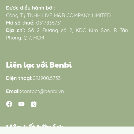
Được điều hành bởi:
Công Ty TNHH LIVE M&B COMPANY LIMITED.
Mã số thuế:
0317836731
Địa chỉ:
Số 2 Đường số 2, KDC Kim Sơn. P. Tân
Phong, Q.7, HCM
Liên lạc với Benbi
Điện thoại:
09.1900.5733
Email:
contact@benbi.vn
Liên kết hữu ích