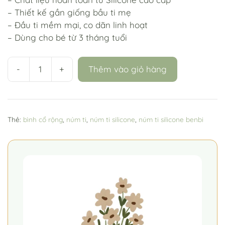
– Thiết kế gần giống bầu ti mẹ
– Đầu ti mềm mại, co dãn linh hoạt
– Dùng cho bé từ 3 tháng tuổi
-
+
Thêm vào giỏ hàng
Núm
Ti
Silicone
Cho
Thẻ:
bình cổ rộng
,
núm ti
,
núm ti silicone
,
núm ti silicone benbi
Bình
Cổ
Rộng
số
lượng